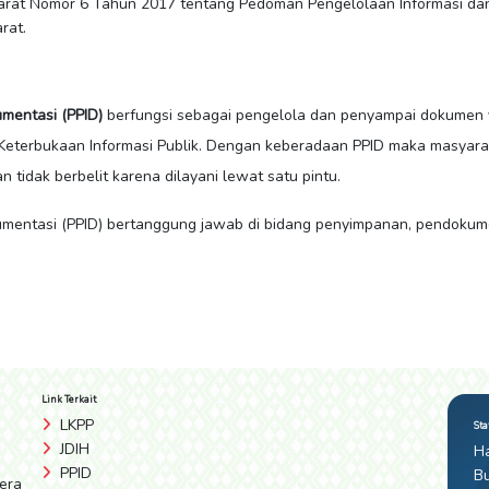
arat Nomor 6 Tahun 2017 tentang Pedoman Pengelolaan Informasi da
arat.
umentasi (PPID)
berfungsi sebagai pengelola dan penyampai dokumen ya
eterbukaan Informasi Publik. Dengan keberadaan PPID maka masyar
tidak berbelit karena dilayani lewat satu pintu.
umentasi (PPID) bertanggung jawab di bidang penyimpanan, pendokum
Link Terkait
LKPP
Sta
JDIH
Ha
PPID
Bu
era