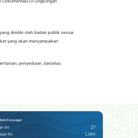
n Dokumentasi Di Lingkungan
ng dimiliki oleh badan publik sesuai
akat yang akan menyampaikan
entasian, penyediaan, dan/atau
tistik Kunjungan
ri Ini
27
lan Ini
1,044